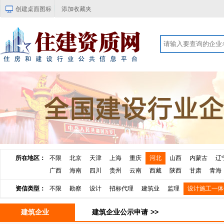
创建桌面图标
添加收藏夹
所在地区：
不限
北京
天津
上海
重庆
河北
山西
内蒙古
辽
广西
海南
四川
贵州
云南
西藏
陕西
甘肃
青海
资信类型：
不限
勘察
设计
招标代理
建筑业
监理
设计施工一体
建筑企业
建筑企业公示申请
>>