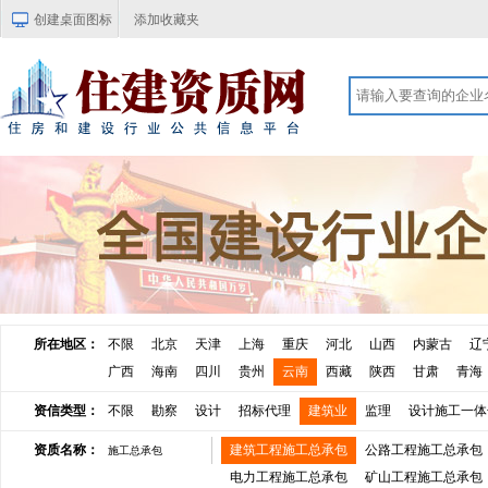
创建桌面图标
添加收藏夹
所在地区：
不限
北京
天津
上海
重庆
河北
山西
内蒙古
辽
广西
海南
四川
贵州
云南
西藏
陕西
甘肃
青海
资信类型：
不限
勘察
设计
招标代理
建筑业
监理
设计施工一体
资质名称：
建筑工程施工总承包
公路工程施工总承包
施工总承包
电力工程施工总承包
矿山工程施工总承包