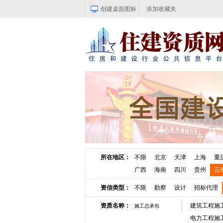
创建桌面图标
添加收藏夹
所在地区：
不限
北京
天津
上海
重
广西
海南
四川
贵州
云
资信类型：
不限
勘察
设计
招标代理
资质名称：
建筑工程施
施工总承包
电力工程施