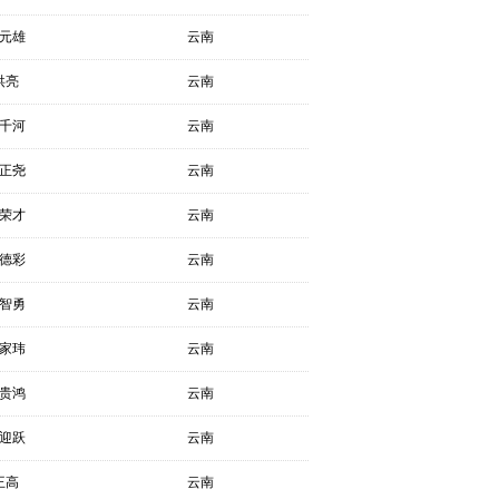
元雄
云南
洪亮
云南
千河
云南
正尧
云南
荣才
云南
德彩
云南
智勇
云南
家玮
云南
贵鸿
云南
迎跃
云南
王高
云南