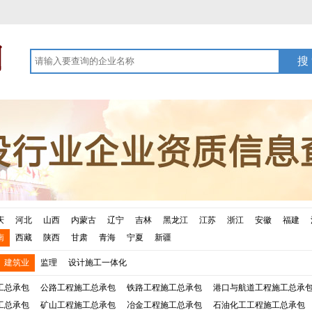
庆
河北
山西
内蒙古
辽宁
吉林
黑龙江
江苏
浙江
安徽
福建
南
西藏
陕西
甘肃
青海
宁夏
新疆
建筑业
监理
设计施工一体化
工总承包
公路工程施工总承包
铁路工程施工总承包
港口与航道工程施工总承
工总承包
矿山工程施工总承包
冶金工程施工总承包
石油化工工程施工总承包