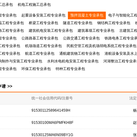
工总承包
机电工程施工总承包
程专业承包
起重设备安装工程专业承包
预拌混凝土专业承包
电子与智能化工
温工程专业承包
桥梁工程专业承包
隧道工程专业承包
钢结构工程专业承包
饰工程专业承包
建筑机电安装工程专业承包
建筑幕墙工程专业承包
古建筑工
程专业承包
公路路基工程专业承包
公路交通工程专业承包
铁路电务工程专业
工程专业承包
机场场道工程专业承包
民航空管工程及机场弱电系统工程专业承包
工程专业承包
航道工程专业承包
通航建筑物工程专业承包
港航设备安装及水
构制作与安装工程专业承包
水利水电机电安装工程专业承包
河湖整治工程专业承
程专业承包
环保工程专业承包
特种工程专业承包
申请
>>
统一社会信用代码/注册号
法定
91530112589641459H
杨
91530100MA6PMFKH8F
赵
91530125MA6N09BY1G
张