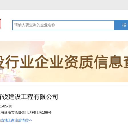
百锐建设工程有限公司
1-05-18
建省建瓯市徐墩镇叶坊村叶坊106号
当地工商注册情况>>